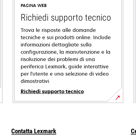
PAGINA WEB
Richiedi supporto tecnico
Trova le risposte alle domande
tecniche e sui prodotti online. Include
informazioni dettagliate sulla
configurazione, la manutenzione e la
risoluzione dei problemi di una
periferica Lexmark, guide interattive
per l'utente e una selezione di video
dimostrativi.
Richiedi supporto tecnico
si
apre
in
una
Contatta Lexmark
C
nuova