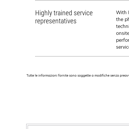
Highly trained service
With 
the p
representatives
techni
onsit
perfo
servic
Tutte le informazioni fornite sono soggette a modifiche senza preavv