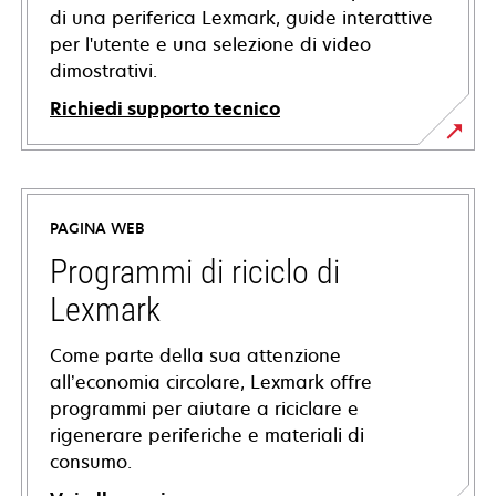
di una periferica Lexmark, guide interattive
per l'utente e una selezione di video
dimostrativi.
Richiedi supporto tecnico
si
apre
in
PAGINA WEB
una
nuova
Programmi di riciclo di
scheda
Lexmark
Come parte della sua attenzione
all’economia circolare, Lexmark offre
programmi per aiutare a riciclare e
rigenerare periferiche e materiali di
consumo.