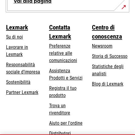
Vai alla pagina
Lexmark
Contatta
Centro di
Lexmark
conoscenza
Su di noi
Preferenze
Newsroom
Lavorare in
relative alle
Lexmark
Storia di Successo
comunicazioni
Responsabilità
Statistiche degli
Assistenza
si
sociale d’impresa
analisti
Prodotti e Servizi
apre
Sostenibilità
Blog di Lexmark
in
Registra il tuo
Partner Lexmark
una
prodotto
nuova
Trova un
scheda
rivenditore
Aiuto per l'ordine
Distributori