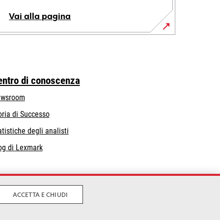
Vai alla pagina
entro di conoscenza
wsroom
oria di Successo
atistiche degli analisti
og di Lexmark
ACCETTA E CHIUDI
vacy
Condizioni Generali
Whistleblowing