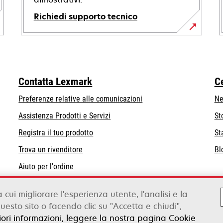
Richiedi supporto tecnico
si
apre
in
una
Contatta Lexmark
C
nuova
scheda
Preferenze relative alle comunicazioni
Ne
Assistenza Prodotti e Servizi
St
Registra il tuo prodotto
St
Trova un rivenditore
Bl
Aiuto per l'ordine
Distributori Lexmark
a cui migliorare l'esperienza utente, l'analisi e la
esto sito o facendo clic su "Accetta e chiudi",
Legale
Informativa sulla pri
riori informazioni, leggere la nostra pagina Cookie