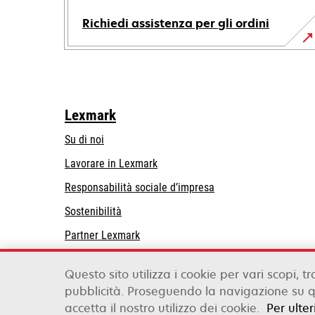
Richiedi assistenza per gli ordini
Lexmark
Su di noi
Lavorare in Lexmark
si
Responsabilità sociale d’impresa
apre
Sostenibilità
in
Partner Lexmark
una
nuova
scheda
Questo sito utilizza i cookie per vari scopi, tr
pubblicità. Proseguendo la navigazione su qu
Lexmark International, Inc., a Xerox Company
accetta il nostro utilizzo dei cookie.
Per ulte
©2026 Tutti i diritti sono riservati.