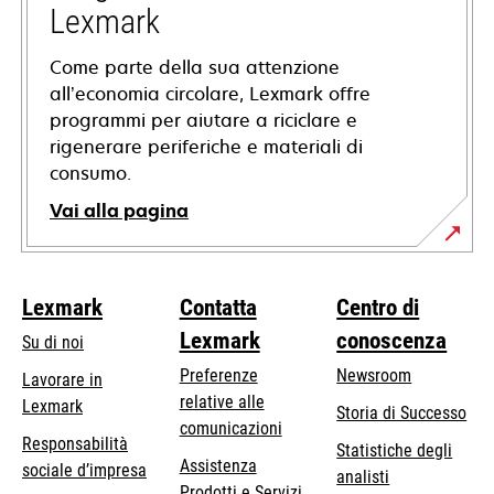
scheda
Lexmark
Come parte della sua attenzione
all’economia circolare, Lexmark offre
programmi per aiutare a riciclare e
rigenerare periferiche e materiali di
consumo.
Vai alla pagina
Lexmark
Contatta
Centro di
Lexmark
conoscenza
Su di noi
Preferenze
Newsroom
Lavorare in
relative alle
Lexmark
Storia di Successo
comunicazioni
Responsabilità
Statistiche degli
Assistenza
si
sociale d’impresa
analisti
Prodotti e Servizi