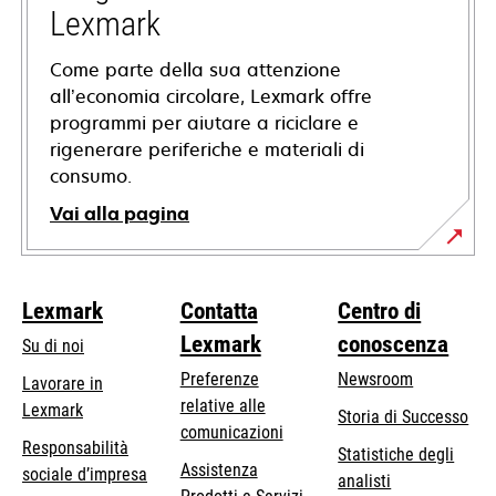
scheda
Lexmark
Come parte della sua attenzione
all’economia circolare, Lexmark offre
programmi per aiutare a riciclare e
rigenerare periferiche e materiali di
consumo.
Vai alla pagina
Lexmark
Contatta
Centro di
Lexmark
conoscenza
Su di noi
Preferenze
Newsroom
Lavorare in
relative alle
Lexmark
Storia di Successo
comunicazioni
Responsabilità
Statistiche degli
Assistenza
si
sociale d’impresa
analisti