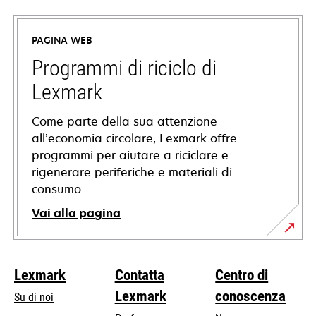
apre
in
PAGINA WEB
una
nuova
Programmi di riciclo di
scheda
Lexmark
Come parte della sua attenzione
all’economia circolare, Lexmark offre
programmi per aiutare a riciclare e
rigenerare periferiche e materiali di
consumo.
Vai alla pagina
Lexmark
Contatta
Centro di
Lexmark
conoscenza
Su di noi