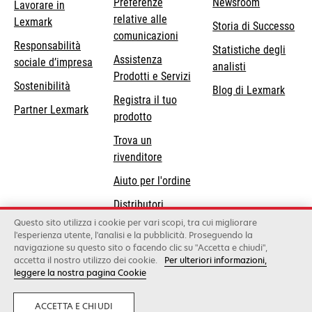
Preferenze
Newsroom
Lavorare in
relative alle
Lexmark
Storia di Successo
comunicazioni
Responsabilità
Statistiche degli
Assistenza
si
sociale d’impresa
analisti
Prodotti e Servizi
apre
Sostenibilità
Blog di Lexmark
in
Registra il tuo
Partner Lexmark
una
prodotto
nuova
Trova un
scheda
rivenditore
Aiuto per l'ordine
Distributori
Lexmark
Questo sito utilizza i cookie per vari scopi, tra cui migliorare
l'esperienza utente, l'analisi e la pubblicità. Proseguendo la
navigazione su questo sito o facendo clic su "Accetta e chiudi",
accetta il nostro utilizzo dei cookie.
Per ulteriori informazioni,
Lexmark International, Inc., a Xerox Company
leggere la nostra pagina Cookie
©2026 Tutti i diritti sono riservati.
Legale
Informativa sulla privacy
Condizioni
Generali
Whistleblowing
ACCETTA E CHIUDI