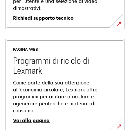
per l'utente e una selezione di video
dimostrativi.
Richiedi supporto tecnico
si
apre
in
PAGINA WEB
una
nuova
Programmi di riciclo di
scheda
Lexmark
Come parte della sua attenzione
all’economia circolare, Lexmark offre
programmi per aiutare a riciclare e
rigenerare periferiche e materiali di
consumo.
Vai alla pagina