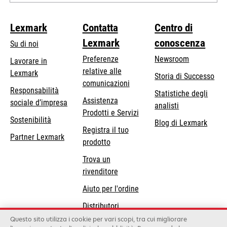
Lexmark
Contatta
Centro di
Lexmark
conoscenza
Su di noi
Preferenze
Newsroom
Lavorare in
relative alle
Lexmark
Storia di Successo
comunicazioni
Responsabilità
Statistiche degli
Assistenza
si
sociale d’impresa
analisti
Prodotti e Servizi
apre
Sostenibilità
Blog di Lexmark
in
Registra il tuo
Partner Lexmark
una
prodotto
nuova
Trova un
scheda
rivenditore
Aiuto per l'ordine
Distributori
Lexmark
Questo sito utilizza i cookie per vari scopi, tra cui migliorare