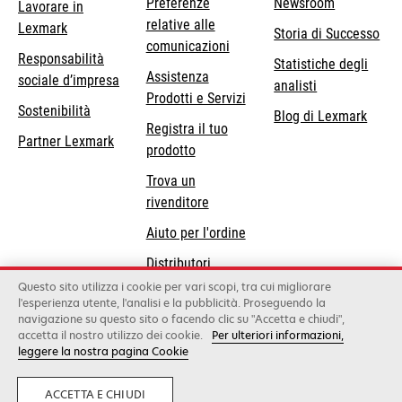
Preferenze
Newsroom
Lavorare in
relative alle
Lexmark
Storia di Successo
comunicazioni
Responsabilità
Statistiche degli
Assistenza
si
sociale d’impresa
analisti
Prodotti e Servizi
apre
Sostenibilità
Blog di Lexmark
in
Registra il tuo
Partner Lexmark
una
prodotto
nuova
Trova un
scheda
rivenditore
Aiuto per l'ordine
Distributori
Lexmark
Questo sito utilizza i cookie per vari scopi, tra cui migliorare
l'esperienza utente, l'analisi e la pubblicità. Proseguendo la
navigazione su questo sito o facendo clic su "Accetta e chiudi",
accetta il nostro utilizzo dei cookie.
Per ulteriori informazioni,
Lexmark International, Inc., a Xerox Company
leggere la nostra pagina Cookie
©2026 Tutti i diritti sono riservati.
Legale
Informativa sulla privacy
Condizioni
Generali
Whistleblowing
ACCETTA E CHIUDI