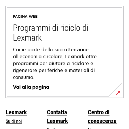
apre
in
PAGINA WEB
una
nuova
Programmi di riciclo di
scheda
Lexmark
Come parte della sua attenzione
all’economia circolare, Lexmark offre
programmi per aiutare a riciclare e
rigenerare periferiche e materiali di
consumo.
Vai alla pagina
Lexmark
Contatta
Centro di
Lexmark
conoscenza
Su di noi