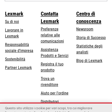
Lexmark
Contatta
Centro di
Lexmark
conoscenza
Su di noi
Preferenze
Newsroom
Lavorare in
relative alle
Lexmark
Storia di Successo
comunicazioni
Responsabilità
Statistiche degli
Assistenza
si
sociale d’impresa
analisti
Prodotti e Servizi
apre
Sostenibilità
Blog di Lexmark
in
Registra il tuo
Partner Lexmark
una
prodotto
nuova
Trova un
scheda
rivenditore
Aiuto per l'ordine
Distributori
Lexmark
Questo sito utilizza i cookie per vari scopi, tra cui migliorare