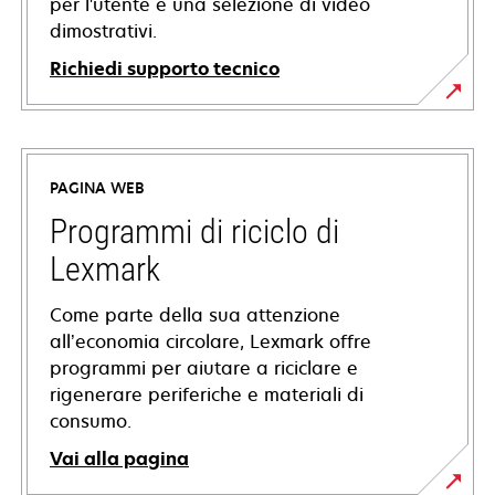
per l'utente e una selezione di video
dimostrativi.
Richiedi supporto tecnico
si
apre
in
PAGINA WEB
una
nuova
Programmi di riciclo di
scheda
Lexmark
Come parte della sua attenzione
all’economia circolare, Lexmark offre
programmi per aiutare a riciclare e
rigenerare periferiche e materiali di
consumo.
Vai alla pagina