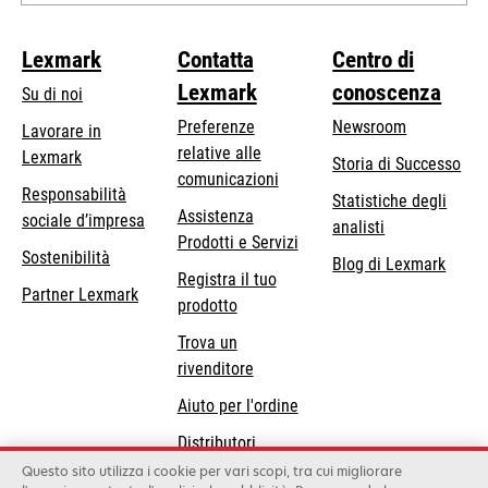
Lexmark
Contatta
Centro di
Lexmark
conoscenza
Su di noi
Preferenze
Newsroom
Lavorare in
relative alle
Lexmark
Storia di Successo
comunicazioni
Responsabilità
Statistiche degli
Assistenza
si
sociale d’impresa
analisti
Prodotti e Servizi
apre
Sostenibilità
Blog di Lexmark
in
Registra il tuo
Partner Lexmark
una
prodotto
nuova
Trova un
scheda
rivenditore
Aiuto per l'ordine
Distributori
Lexmark
Questo sito utilizza i cookie per vari scopi, tra cui migliorare