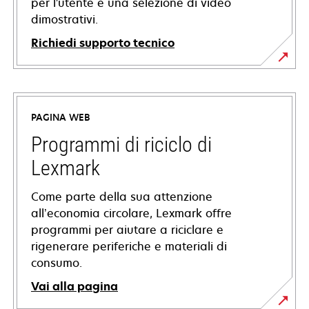
per l'utente e una selezione di video
dimostrativi.
Richiedi supporto tecnico
si
apre
in
PAGINA WEB
una
nuova
Programmi di riciclo di
scheda
Lexmark
Come parte della sua attenzione
all’economia circolare, Lexmark offre
programmi per aiutare a riciclare e
rigenerare periferiche e materiali di
consumo.
Vai alla pagina