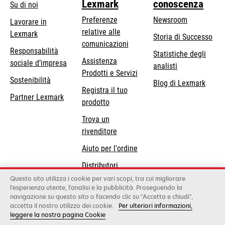
Lexmark
conoscenza
Su di noi
Preferenze
Newsroom
Lavorare in
relative alle
Lexmark
Storia di Successo
comunicazioni
Responsabilità
Statistiche degli
Assistenza
si
sociale d’impresa
analisti
Prodotti e Servizi
apre
Sostenibilità
Blog di Lexmark
in
Registra il tuo
Partner Lexmark
una
prodotto
nuova
Trova un
scheda
rivenditore
Aiuto per l'ordine
Distributori
Lexmark
Questo sito utilizza i cookie per vari scopi, tra cui migliorare
l'esperienza utente, l'analisi e la pubblicità. Proseguendo la
navigazione su questo sito o facendo clic su "Accetta e chiudi",
accetta il nostro utilizzo dei cookie.
Per ulteriori informazioni,
Lexmark International, Inc., a Xerox Company
leggere la nostra pagina Cookie
©2026 Tutti i diritti sono riservati.