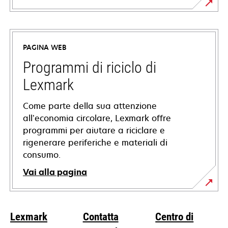
si
apre
in
PAGINA WEB
una
nuova
Programmi di riciclo di
scheda
Lexmark
Come parte della sua attenzione
all’economia circolare, Lexmark offre
programmi per aiutare a riciclare e
rigenerare periferiche e materiali di
consumo.
Vai alla pagina
Lexmark
Contatta
Centro di