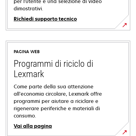
per l'utente e una selezione di video
dimostrativi.
Richiedi supporto tecnico
si
apre
in
PAGINA WEB
una
nuova
Programmi di riciclo di
scheda
Lexmark
Come parte della sua attenzione
all’economia circolare, Lexmark offre
programmi per aiutare a riciclare e
rigenerare periferiche e materiali di
consumo.
Vai alla pagina