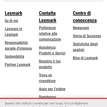
Lexmark
Contatta
Centro di
Lexmark
conoscenza
Su di noi
Preferenze
Newsroom
Lavorare in
relative alle
Lexmark
Storia di Successo
comunicazioni
Responsabilità
Statistiche degli
Assistenza
si
sociale d’impresa
analisti
Prodotti e Servizi
apre
Sostenibilità
Blog di Lexmark
in
Registra il tuo
Partner Lexmark
una
prodotto
nuova
Trova un
scheda
rivenditore
Aiuto per l'ordine
Distributori
Lexmark
Questo sito utilizza i cookie per vari scopi, tra cui migliorare