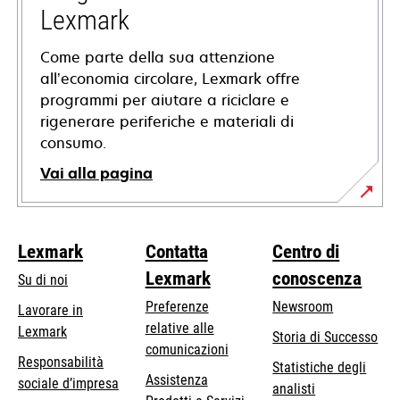
scheda
Lexmark
Come parte della sua attenzione
all’economia circolare, Lexmark offre
programmi per aiutare a riciclare e
rigenerare periferiche e materiali di
consumo.
Vai alla pagina
Lexmark
Contatta
Centro di
Lexmark
conoscenza
Su di noi
Preferenze
Newsroom
Lavorare in
relative alle
Lexmark
Storia di Successo
comunicazioni
Responsabilità
Statistiche degli
Assistenza
si
sociale d’impresa
analisti