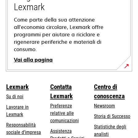
scheda
Lexmark
Come parte della sua attenzione
all’economia circolare, Lexmark offre
programmi per aiutare a riciclare e
rigenerare periferiche e materiali di
consumo.
Vai alla pagina
Lexmark
Contatta
Centro di
Lexmark
conoscenza
Su di noi
Preferenze
Newsroom
Lavorare in
relative alle
Lexmark
Storia di Successo
comunicazioni
Responsabilità
Statistiche degli
Assistenza
si
sociale d’impresa
analisti