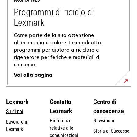
PAGINA WEB
una
nuova
Programmi di riciclo di
scheda
Lexmark
Come parte della sua attenzione
all’economia circolare, Lexmark offre
programmi per aiutare a riciclare e
rigenerare periferiche e materiali di
consumo.
Vai alla pagina
Lexmark
Contatta
Centro di
Lexmark
conoscenza
Su di noi
Preferenze
Newsroom
Lavorare in
relative alle
Lexmark
Storia di Successo
comunicazioni