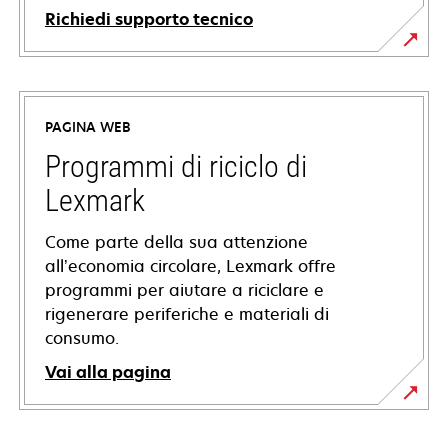
Richiedi supporto tecnico
si
apre
in
PAGINA WEB
una
nuova
Programmi di riciclo di
scheda
Lexmark
Come parte della sua attenzione
all’economia circolare, Lexmark offre
programmi per aiutare a riciclare e
rigenerare periferiche e materiali di
consumo.
Vai alla pagina