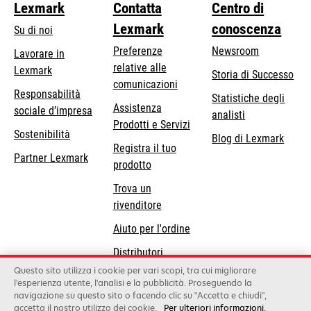
Lexmark
Contatta
Centro di
Lexmark
conoscenza
Su di noi
Preferenze
Newsroom
Lavorare in
relative alle
Lexmark
Storia di Successo
comunicazioni
Responsabilità
Statistiche degli
Assistenza
si
sociale d’impresa
analisti
Prodotti e Servizi
apre
Sostenibilità
Blog di Lexmark
in
Registra il tuo
Partner Lexmark
una
prodotto
nuova
Trova un
scheda
rivenditore
Aiuto per l'ordine
Distributori
Lexmark
Questo sito utilizza i cookie per vari scopi, tra cui migliorare
l'esperienza utente, l'analisi e la pubblicità. Proseguendo la
navigazione su questo sito o facendo clic su "Accetta e chiudi",
accetta il nostro utilizzo dei cookie.
Per ulteriori informazioni,
Lexmark International, Inc., a Xerox Company