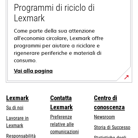
nuova
Programmi di riciclo di
scheda
Lexmark
Come parte della sua attenzione
all’economia circolare, Lexmark offre
programmi per aiutare a riciclare e
rigenerare periferiche e materiali di
consumo.
Vai alla pagina
Lexmark
Contatta
Centro di
Lexmark
conoscenza
Su di noi
Preferenze
Newsroom
Lavorare in
relative alle
Lexmark
Storia di Successo
comunicazioni
Responsabilità
Statistiche degli