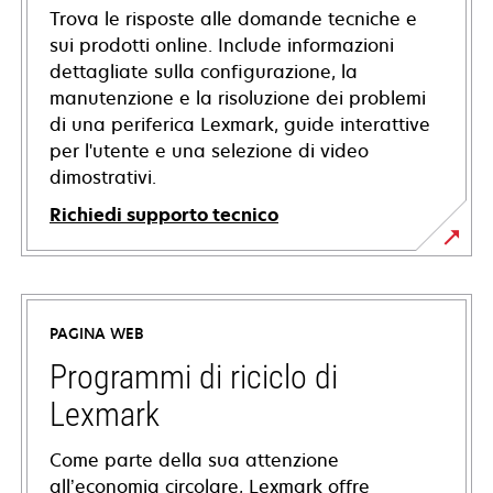
Trova le risposte alle domande tecniche e
sui prodotti online. Include informazioni
dettagliate sulla configurazione, la
manutenzione e la risoluzione dei problemi
di una periferica Lexmark, guide interattive
per l'utente e una selezione di video
dimostrativi.
Richiedi supporto tecnico
si
apre
in
PAGINA WEB
una
nuova
Programmi di riciclo di
scheda
Lexmark
Come parte della sua attenzione
all’economia circolare, Lexmark offre