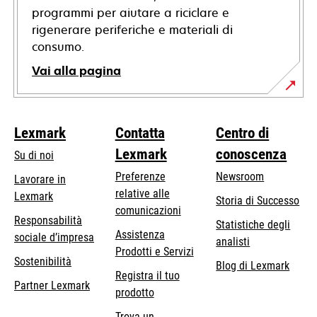
programmi per aiutare a riciclare e
rigenerare periferiche e materiali di
consumo.
Vai alla pagina
Lexmark
Contatta
Centro di
Lexmark
conoscenza
Su di noi
Preferenze
Newsroom
Lavorare in
relative alle
Lexmark
Storia di Successo
comunicazioni
Responsabilità
Statistiche degli
Assistenza
si
sociale d’impresa
analisti
Prodotti e Servizi
apre
Sostenibilità
Blog di Lexmark
in
Registra il tuo
Partner Lexmark
una
prodotto
nuova
Trova un