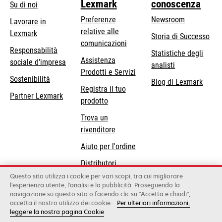
Lexmark
conoscenza
Su di noi
Preferenze
Newsroom
Lavorare in
relative alle
Lexmark
Storia di Successo
comunicazioni
Responsabilità
Statistiche degli
Assistenza
si
sociale d’impresa
analisti
Prodotti e Servizi
apre
Sostenibilità
Blog di Lexmark
in
Registra il tuo
Partner Lexmark
una
prodotto
nuova
Trova un
scheda
rivenditore
Aiuto per l'ordine
Distributori
Lexmark
Questo sito utilizza i cookie per vari scopi, tra cui migliorare
l'esperienza utente, l'analisi e la pubblicità. Proseguendo la
navigazione su questo sito o facendo clic su "Accetta e chiudi",
accetta il nostro utilizzo dei cookie.
Per ulteriori informazioni,
Lexmark International, Inc., a Xerox Company
leggere la nostra pagina Cookie
©2026 Tutti i diritti sono riservati.