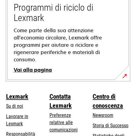
nuova
Programmi di riciclo di
scheda
Lexmark
Come parte della sua attenzione
all’economia circolare, Lexmark offre
programmi per aiutare a riciclare e
rigenerare periferiche e materiali di
consumo.
Vai alla pagina
Lexmark
Contatta
Centro di
Lexmark
conoscenza
Su di noi
Preferenze
Newsroom
Lavorare in
relative alle
Lexmark
Storia di Successo
comunicazioni
Responsabilità
Statistiche degli