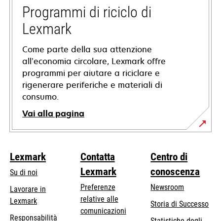
nuova
Programmi di riciclo di
scheda
Lexmark
Come parte della sua attenzione
all’economia circolare, Lexmark offre
programmi per aiutare a riciclare e
rigenerare periferiche e materiali di
consumo.
Vai alla pagina
Lexmark
Contatta
Centro di
Lexmark
conoscenza
Su di noi
Preferenze
Newsroom
Lavorare in
relative alle
Lexmark
Storia di Successo
comunicazioni
Responsabilità
Statistiche degli