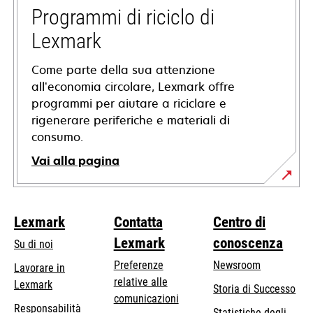
nuova
Programmi di riciclo di
scheda
Lexmark
Come parte della sua attenzione
all’economia circolare, Lexmark offre
programmi per aiutare a riciclare e
rigenerare periferiche e materiali di
consumo.
Vai alla pagina
Lexmark
Contatta
Centro di
Lexmark
conoscenza
Su di noi
Preferenze
Newsroom
Lavorare in
relative alle
Lexmark
Storia di Successo
comunicazioni
Responsabilità
Statistiche degli