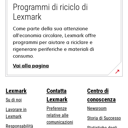
nuova
Programmi di riciclo di
scheda
Lexmark
Come parte della sua attenzione
all’economia circolare, Lexmark offre
programmi per aiutare a riciclare e
rigenerare periferiche e materiali di
consumo.
Vai alla pagina
Lexmark
Contatta
Centro di
Lexmark
conoscenza
Su di noi
Preferenze
Newsroom
Lavorare in
relative alle
Lexmark
Storia di Successo
comunicazioni
Responsabilità
Statistiche degli