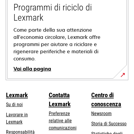
nuova
Programmi di riciclo di
scheda
Lexmark
Come parte della sua attenzione
all’economia circolare, Lexmark offre
programmi per aiutare a riciclare e
rigenerare periferiche e materiali di
consumo.
Vai alla pagina
Lexmark
Contatta
Centro di
Lexmark
conoscenza
Su di noi
Preferenze
Newsroom
Lavorare in
relative alle
Lexmark
Storia di Successo
comunicazioni
Responsabilità
Statistiche degli