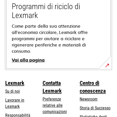
nuova
Programmi di riciclo di
scheda
Lexmark
Come parte della sua attenzione
all’economia circolare, Lexmark offre
programmi per aiutare a riciclare e
rigenerare periferiche e materiali di
consumo.
Vai alla pagina
Lexmark
Contatta
Centro di
Lexmark
conoscenza
Su di noi
Preferenze
Newsroom
Lavorare in
relative alle
Lexmark
Storia di Successo
comunicazioni
Responsabilità
Statistiche degli