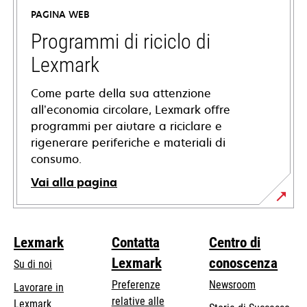
in
PAGINA WEB
una
nuova
Programmi di riciclo di
scheda
Lexmark
Come parte della sua attenzione
all’economia circolare, Lexmark offre
programmi per aiutare a riciclare e
rigenerare periferiche e materiali di
consumo.
Vai alla pagina
Lexmark
Contatta
Centro di
Lexmark
conoscenza
Su di noi
Preferenze
Newsroom
Lavorare in
relative alle
Lexmark