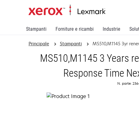
Stampanti
Forniture e ricambi
Industrie
Solu
Principale
Stampanti
MS510,M1145 3yr ren
MS510,M1145 3 Years ren
Response Time Nex
N. parte: 23