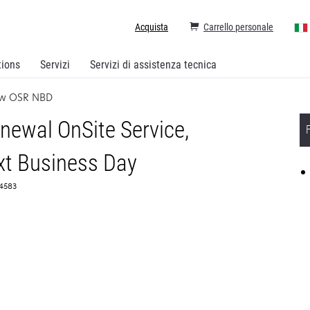
Acquista
Carrello personale
tions
Servizi
Servizi di assistenza tecnica
ew OSR NBD
ewal OnSite Service,
t Business Day
64583