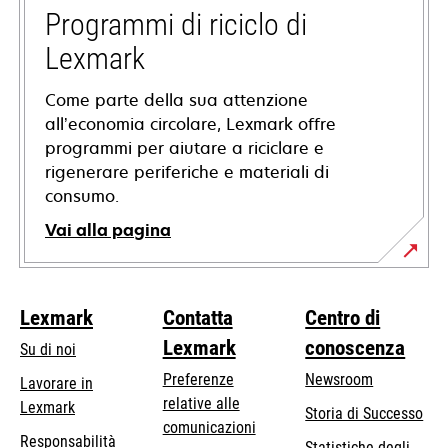
nuova
Programmi di riciclo di
scheda
Lexmark
Come parte della sua attenzione
all’economia circolare, Lexmark offre
programmi per aiutare a riciclare e
rigenerare periferiche e materiali di
consumo.
Vai alla pagina
Lexmark
Contatta
Centro di
Lexmark
conoscenza
Su di noi
Preferenze
Newsroom
Lavorare in
relative alle
Lexmark
Storia di Successo
comunicazioni
Responsabilità
Statistiche degli