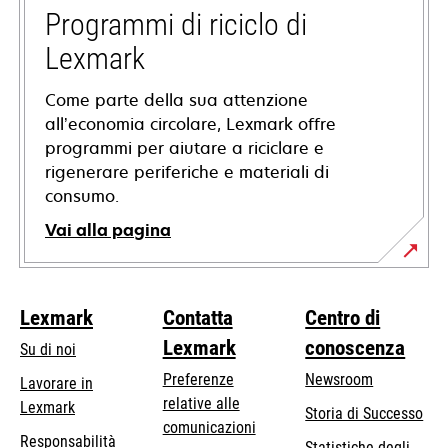
nuova
Programmi di riciclo di
scheda
Lexmark
Come parte della sua attenzione
all’economia circolare, Lexmark offre
programmi per aiutare a riciclare e
rigenerare periferiche e materiali di
consumo.
Vai alla pagina
Lexmark
Contatta
Centro di
Lexmark
conoscenza
Su di noi
Preferenze
Newsroom
Lavorare in
relative alle
Lexmark
Storia di Successo
comunicazioni
Responsabilità
Statistiche degli