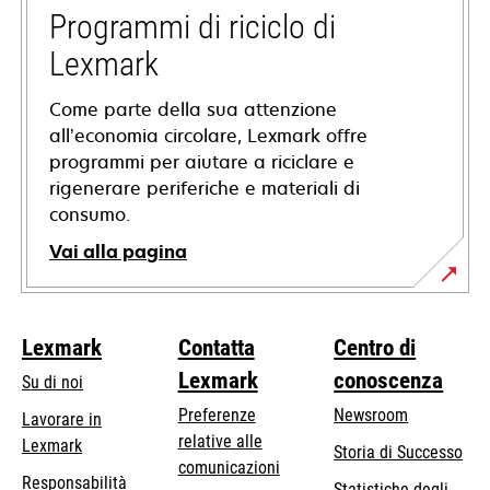
nuova
Programmi di riciclo di
scheda
Lexmark
Come parte della sua attenzione
all’economia circolare, Lexmark offre
programmi per aiutare a riciclare e
rigenerare periferiche e materiali di
consumo.
Vai alla pagina
Lexmark
Contatta
Centro di
Lexmark
conoscenza
Su di noi
Preferenze
Newsroom
Lavorare in
relative alle
Lexmark
Storia di Successo
comunicazioni
Responsabilità
Statistiche degli