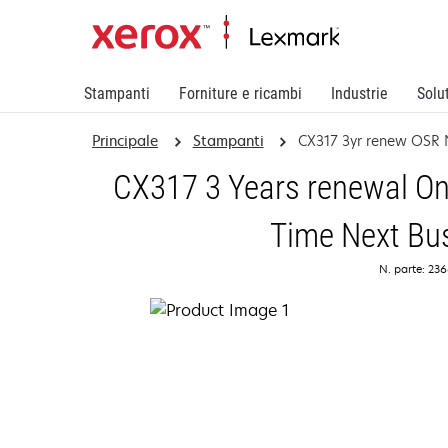
Stampanti
Forniture e ricambi
Industrie
Solu
Principale
Stampanti
CX317 3yr renew OSR
CX317 3 Years renewal On
Time Next Bu
N. parte: 23