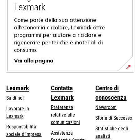
scheda
Lexmark
Come parte della sua attenzione
all’economia circolare, Lexmark offre
programmi per aiutare a riciclare e
rigenerare periferiche e materiali di
consumo.
Vai alla pagina
Lexmark
Contatta
Centro di
Lexmark
conoscenza
Su di noi
Preferenze
Newsroom
Lavorare in
relative alle
Lexmark
Storia di Successo
comunicazioni
Responsabilità
Statistiche degli
Assistenza
si
sociale d’impresa
analisti