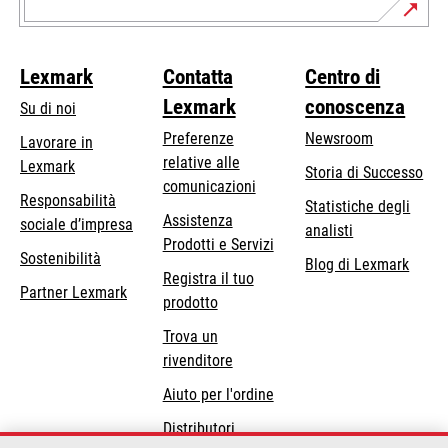
Lexmark
Contatta
Centro di
Lexmark
conoscenza
Su di noi
Preferenze
Newsroom
Lavorare in
relative alle
Lexmark
Storia di Successo
comunicazioni
Responsabilità
Statistiche degli
Assistenza
si
sociale d’impresa
analisti
Prodotti e Servizi
apre
Sostenibilità
Blog di Lexmark
in
Registra il tuo
Partner Lexmark
una
prodotto
nuova
Trova un
scheda
rivenditore
Aiuto per l'ordine
Distributori