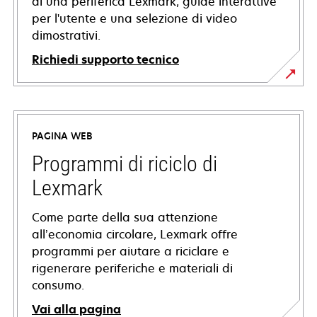
di una periferica Lexmark, guide interattive
per l'utente e una selezione di video
dimostrativi.
Richiedi supporto tecnico
si
apre
in
PAGINA WEB
una
nuova
Programmi di riciclo di
scheda
Lexmark
Come parte della sua attenzione
all’economia circolare, Lexmark offre
programmi per aiutare a riciclare e
rigenerare periferiche e materiali di
consumo.
Vai alla pagina