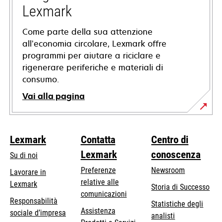
scheda
Lexmark
Come parte della sua attenzione
all’economia circolare, Lexmark offre
programmi per aiutare a riciclare e
rigenerare periferiche e materiali di
consumo.
Vai alla pagina
Lexmark
Contatta
Centro di
Lexmark
conoscenza
Su di noi
Preferenze
Newsroom
Lavorare in
relative alle
Lexmark
Storia di Successo
comunicazioni
Responsabilità
Statistiche degli
Assistenza
si
sociale d’impresa
analisti