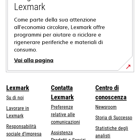
scheda
Lexmark
Come parte della sua attenzione
all’economia circolare, Lexmark offre
programmi per aiutare a riciclare e
rigenerare periferiche e materiali di
consumo.
Vai alla pagina
Lexmark
Contatta
Centro di
Lexmark
conoscenza
Su di noi
Preferenze
Newsroom
Lavorare in
relative alle
Lexmark
Storia di Successo
comunicazioni
Responsabilità
Statistiche degli
Assistenza
si
sociale d’impresa
analisti