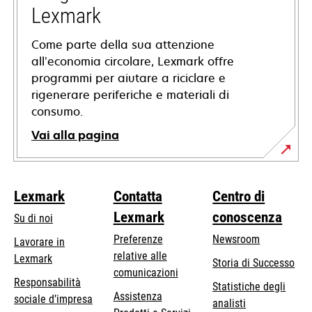
scheda
Lexmark
Come parte della sua attenzione
all’economia circolare, Lexmark offre
programmi per aiutare a riciclare e
rigenerare periferiche e materiali di
consumo.
Vai alla pagina
Lexmark
Contatta
Centro di
Lexmark
conoscenza
Su di noi
Preferenze
Newsroom
Lavorare in
relative alle
Lexmark
Storia di Successo
comunicazioni
Responsabilità
Statistiche degli
Assistenza
si
sociale d’impresa
analisti