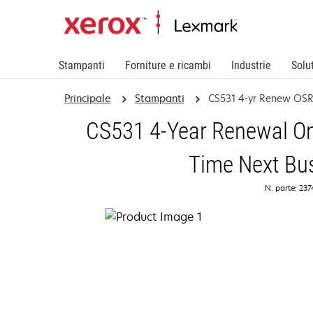
Stampanti
Forniture e ricambi
Industrie
Solu
Principale
Stampanti
CS531 4-yr Renew OS
CS531 4-Year Renewal On
Time Next Bu
N. parte: 23