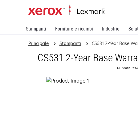
Stampanti
Forniture e ricambi
Industrie
Solu
Principale
Stampanti
CS531 2-Year Base War
CS531 2-Year Base Warran
N. parte: 23