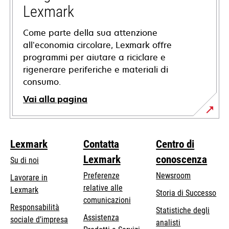
scheda
Lexmark
Come parte della sua attenzione
all’economia circolare, Lexmark offre
programmi per aiutare a riciclare e
rigenerare periferiche e materiali di
consumo.
Vai alla pagina
Lexmark
Contatta
Centro di
Lexmark
conoscenza
Su di noi
Preferenze
Newsroom
Lavorare in
relative alle
Lexmark
Storia di Successo
comunicazioni
Responsabilità
Statistiche degli
Assistenza
si
sociale d’impresa
analisti