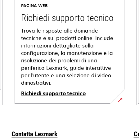
PAGINA WEB
Richiedi supporto tecnico
Trova le risposte alle domande
tecniche e sui prodotti online. Include
informazioni dettagliate sulla
configurazione, la manutenzione e la
risoluzione dei problemi di una
periferica Lexmark, guide interattive
per l'utente e una selezione di video
dimostrativi.
Richiedi supporto tecnico
si
apre
in
una
Contatta Lexmark
C
nuova