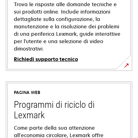
Trova le risposte alle domande tecniche e
sui prodotti online. Include informazioni
dettagliate sulla configurazione, la
manutenzione e la risoluzione dei problemi
di una periferica Lexmark, guide interattive
per l'utente e una selezione di video
dimostrativi.
Richiedi supporto tecnico
si
apre
in
PAGINA WEB
una
nuova
Programmi di riciclo di
scheda
Lexmark
Come parte della sua attenzione
all’economia circolare, Lexmark offre