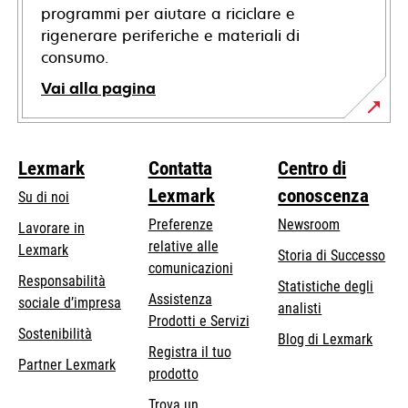
programmi per aiutare a riciclare e
rigenerare periferiche e materiali di
consumo.
Vai alla pagina
Lexmark
Contatta
Centro di
Lexmark
conoscenza
Su di noi
Preferenze
Newsroom
Lavorare in
relative alle
Lexmark
Storia di Successo
comunicazioni
Responsabilità
Statistiche degli
Assistenza
si
sociale d’impresa
analisti
Prodotti e Servizi
apre
Sostenibilità
Blog di Lexmark
in
Registra il tuo
Partner Lexmark
una
prodotto
nuova
Trova un