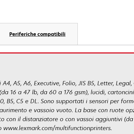
Periferiche compatibili
A4, A5, A6, Executive, Folio, JIS B5, Letter, Legal
(da 16 a 47 lb, da 60 a 176 gsm), lucidi, cartoncin
 10, B5, C5 e DL. Sono supportati i sensori per for
saurimento e vassoio vuoto. La base con ruote opz
 con il distanziatore o con vassoi aggiuntivi (da 1
Web www.lexmark.com/multifunctionprinters.