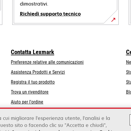
dimostrativi.
Richiedi supporto tecnico
si
apre
in
una
Contatta Lexmark
C
nuova
scheda
Preferenze relative alle comunicazioni
Ne
Assistenza Prodotti e Servizi
St
Registra il tuo prodotto
St
Trova un rivenditore
Bl
Aiuto per l'ordine
Distributori Lexmark
a cui migliorare l'esperienza utente, l'analisi e la
esto sito o facendo clic su "Accetta e chiudi",
Legale
Informativa sulla pri