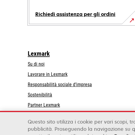
Richiedi assistenza per gli ordini
Lexmark
Su di noi
Lavorare in Lexmark
si
Responsabilità sociale d’impresa
apre
Sostenibilità
in
Partner Lexmark
una
nuova
scheda
Questo sito utilizza i cookie per vari scopi, tr
pubblicità. Proseguendo la navigazione su qu
Lexmark International, Inc., a Xerox Company