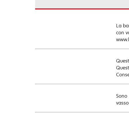
La ba
con va
www.l
Questa
Questo
Consen
Sono 
vasso