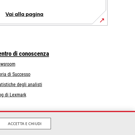
Vai alla pagina
entro di conoscenza
wsroom
oria di Successo
atistiche degli analisti
og di Lexmark
ACCETTA E CHIUDI
vacy
Condizioni Generali
Whistleblowing