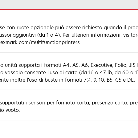
se con ruote opzionale può essere richiesta quando il prod
ssoi aggiuntivi (da 1 a 4). Per ulteriori informazioni, visita
exmark.com/multifunctionprinters.
 unità supporta i formati A4, A5, A6, Executive, Folio, JIS 
 vassoio consente l'uso di carta (da 16 a 47 lb, da 60 a 176
te inoltre l'uso di buste in formati 7¾, 9, 10, B5, C5 e DL.
supportati i sensori per formato carta, presenza carta, pr
io vuoto.