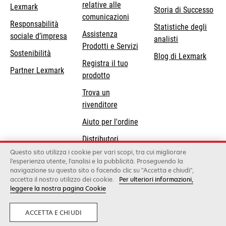
relative alle
Lexmark
Storia di Successo
comunicazioni
Responsabilità
Statistiche degli
Assistenza
si
sociale d’impresa
analisti
Prodotti e Servizi
apre
Sostenibilità
Blog di Lexmark
in
Registra il tuo
Partner Lexmark
una
prodotto
nuova
Trova un
scheda
rivenditore
Aiuto per l'ordine
Distributori
Lexmark
Questo sito utilizza i cookie per vari scopi, tra cui migliorare
l'esperienza utente, l'analisi e la pubblicità. Proseguendo la
navigazione su questo sito o facendo clic su "Accetta e chiudi",
accetta il nostro utilizzo dei cookie.
Per ulteriori informazioni,
Lexmark International, Inc., a Xerox Company
leggere la nostra pagina Cookie
©2026 Tutti i diritti sono riservati.
Legale
Informativa sulla privacy
Condizioni
Generali
Whistleblowing
ACCETTA E CHIUDI