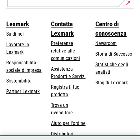
Lexmark
Contatta
Centro di
Lexmark
conoscenza
Su di noi
Preferenze
Newsroom
Lavorare in
relative alle
Lexmark
Storia di Successo
comunicazioni
Responsabilità
Statistiche degli
Assistenza
si
sociale d’impresa
analisti
Prodotti e Servizi
apre
Sostenibilità
Blog di Lexmark
in
Registra il tuo
Partner Lexmark
una
prodotto
nuova
Trova un
scheda
rivenditore
Aiuto per l'ordine
Distributori