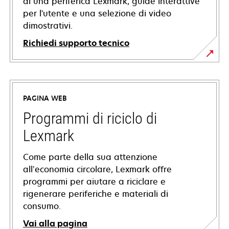
di una periferica Lexmark, guide interattive
per l'utente e una selezione di video
dimostrativi.
Richiedi supporto tecnico
si
apre
in
PAGINA WEB
una
nuova
Programmi di riciclo di
scheda
Lexmark
Come parte della sua attenzione
all’economia circolare, Lexmark offre
programmi per aiutare a riciclare e
rigenerare periferiche e materiali di
consumo.
Vai alla pagina