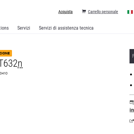
Acquista
Carrello personale
tions
Servizi
Servizi di assistenza tecnica
ZIONE
T632
n
G0410
i
si