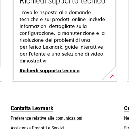
Richiedi supporto tecnico
Trova le risposte alle domande
tecniche e sui prodotti online. Include
informazioni dettagliate sulla
configurazione, la manutenzione e la
risoluzione dei problemi di una
periferica Lexmark, guide interattive
per l'utente e una selezione di video
dimostrativi.
Richiedi supporto tecnico
si
apre
in
una
Contatta Lexmark
C
nuova
scheda
Preferenze relative alle comunicazioni
Ne
Assistenza Prodotti e Servizi
St