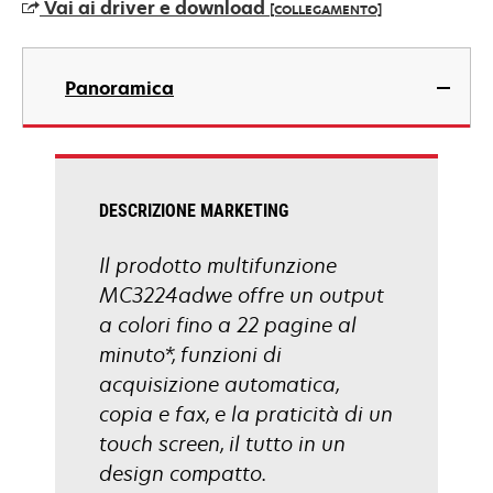
Vai ai driver e download
[COLLEGAMENTO]
una
nuova
si
scheda
apre
Panoramica
in
una
nuova
scheda
DESCRIZIONE MARKETING
Il prodotto multifunzione
MC3224adwe offre un output
a colori fino a 22 pagine al
minuto*, funzioni di
acquisizione automatica,
copia e fax, e la praticità di un
touch screen, il tutto in un
design compatto.