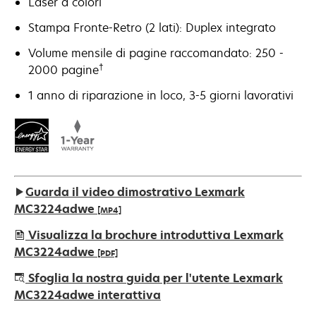
Laser a colori
Stampa Fronte-Retro (2 lati): Duplex integrato
Volume mensile di pagine raccomandato: 250 -
†
2000 pagine
1 anno di riparazione in loco, 3-5 giorni lavorativi
Guarda il video dimostrativo Lexmark
MC3224adwe
[MP4]
Visualizza la brochure introduttiva Lexmark
MC3224adwe
[PDF]
si
Sfoglia la nostra guida per l'utente Lexmark
apre
MC3224adwe interattiva
in