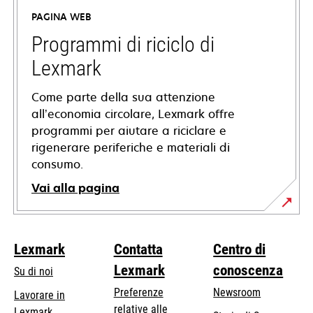
in
PAGINA WEB
una
nuova
Programmi di riciclo di
scheda
Lexmark
Come parte della sua attenzione
all’economia circolare, Lexmark offre
programmi per aiutare a riciclare e
rigenerare periferiche e materiali di
consumo.
Vai alla pagina
Lexmark
Contatta
Centro di
Lexmark
conoscenza
Su di noi
Preferenze
Newsroom
Lavorare in
relative alle
Lexmark