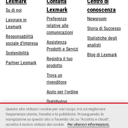
Lexmark
Contatta
Centro di
Lexmark
conoscenza
Su di noi
Preferenze
Newsroom
Lavorare in
relative alle
Lexmark
Storia di Successo
comunicazioni
Responsabilità
Statistiche degli
Assistenza
si
sociale d’impresa
analisti
Prodotti e Servizi
apre
Sostenibilità
Blog di Lexmark
in
Registra il tuo
Partner Lexmark
una
prodotto
nuova
Trova un
scheda
rivenditore
Aiuto per l'ordine
Distributori
Lexmark
Questo sito utilizza i cookie per vari scopi, tra cui migliorare
l'esperienza utente, l'analisi e la pubblicità. Proseguendo la
navigazione su questo sito o facendo clic su "Accetta e chiudi",
accetta il nostro utilizzo dei cookie.
Per ulteriori informazioni,
Lexmark International, Inc., a Xerox Company