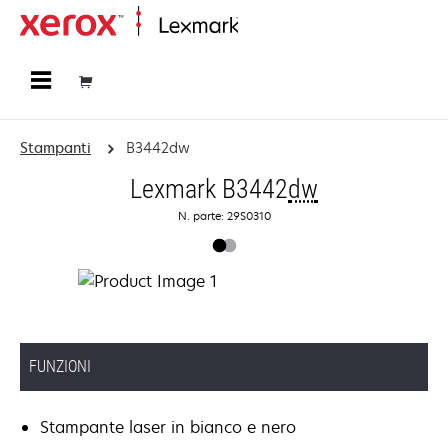
Principale
Stampanti
B3442dw
Lexmark B3442
dw
N. parte: 29S0310
FUNZIONI
Stampante laser in bianco e nero