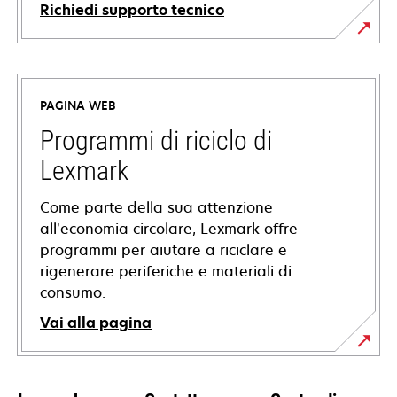
Richiedi supporto tecnico
si
apre
in
PAGINA WEB
una
nuova
Programmi di riciclo di
scheda
Lexmark
Come parte della sua attenzione
all’economia circolare, Lexmark offre
programmi per aiutare a riciclare e
rigenerare periferiche e materiali di
consumo.
Vai alla pagina