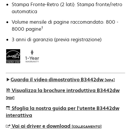
Stampa Fronte-Retro (2 lati): Stampa fronte/retro
automatica
Volume mensile di pagine raccomandato: 800 -
†
8000 pagine
3 anni di garanzia (previa registrazione)
Guarda il video dimostrativo B3442dw
[MP4]
Visualizza la brochure introduttiva B3442dw
[PDF]
si
Sfoglia la nostra guida per l'utente B3442dw
apre
interattiva
in
Vai ai driver e download
[COLLEGAMENTO]
una