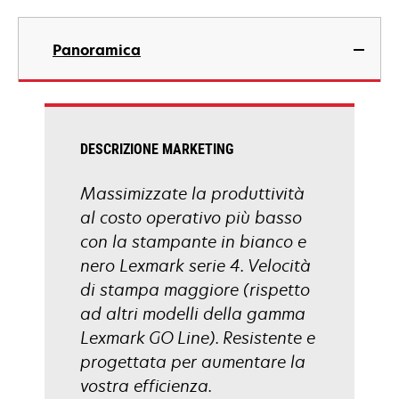
nuova
si
scheda
apre
Panoramica
in
una
nuova
scheda
DESCRIZIONE MARKETING
Massimizzate la produttività
al costo operativo più basso
con la stampante in bianco e
nero Lexmark serie 4. Velocità
di stampa maggiore (rispetto
ad altri modelli della gamma
Lexmark GO Line). Resistente e
progettata per aumentare la
vostra efficienza.