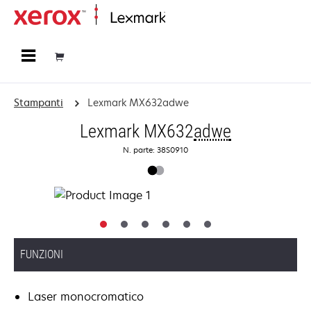
Principale
Stampanti
Lexmark MX632adwe
Lexmark MX632
adwe
N. parte: 38S0910
FUNZIONI
Laser monocromatico