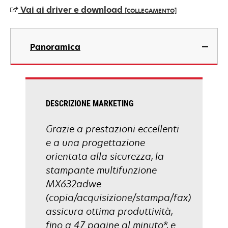
in
Vai ai driver e download
[COLLEGAMENTO]
una
nuova
si
scheda
apre
Panoramica
in
una
nuova
scheda
DESCRIZIONE MARKETING
Grazie a prestazioni eccellenti
e a una progettazione
orientata alla sicurezza, la
stampante multifunzione
MX632adwe
(copia/acquisizione/stampa/fax)
assicura ottima produttività,
fino a 47 pagine al minuto*, e