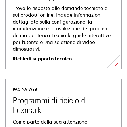
Trova le risposte alle domande tecniche e
sui prodotti online. Include informazioni
dettagliate sulla configurazione, la
manutenzione e la risoluzione dei problemi
di una periferica Lexmark, guide interattive
per l'utente e una selezione di video
dimostrativi.
Richiedi supporto tecnico
si
apre
in
PAGINA WEB
una
nuova
Programmi di riciclo di
scheda
Lexmark
Come parte della sua attenzione