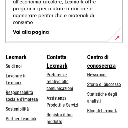
all’economia circolare, Lexmark offre
programmi per aiutare a riciclare e
rigenerare periferiche e materiali di
consumo.
Vai alla pagina
Lexmark
Contatta
Centro di
Lexmark
conoscenza
Su di noi
Preferenze
Newsroom
Lavorare in
relative alle
Lexmark
Storia di Successo
comunicazioni
Responsabilità
Statistiche degli
Assistenza
si
sociale d’impresa
analisti
Prodotti e Servizi
apre
Sostenibilità
Blog di Lexmark
in
Registra il tuo
Partner Lexmark
una
prodotto
nuova