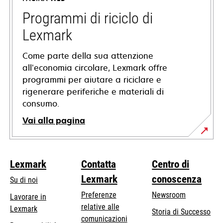
una
nuova
Programmi di riciclo di
scheda
Lexmark
Come parte della sua attenzione
all’economia circolare, Lexmark offre
programmi per aiutare a riciclare e
rigenerare periferiche e materiali di
consumo.
Vai alla pagina
Lexmark
Contatta
Centro di
Lexmark
conoscenza
Su di noi
Preferenze
Newsroom
Lavorare in
relative alle
Lexmark
Storia di Successo
comunicazioni