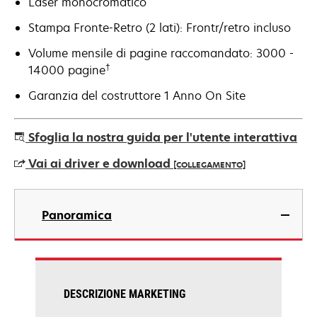
Laser monocromatico
Stampa Fronte-Retro (2 lati): Frontr/retro incluso
Volume mensile di pagine raccomandato: 3000 -
†
14000 pagine
Garanzia del costruttore 1 Anno On Site
Sfoglia la nostra guida per l'utente interattiva
Vai ai driver e download
[COLLEGAMENTO]
si
apre
Panoramica
in
una
nuova
scheda
DESCRIZIONE MARKETING