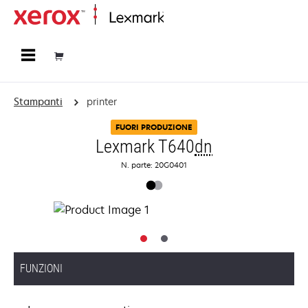
Principale
Stampanti
printer
FUORI PRODUZIONE
Lexmark T640
dn
N. parte: 20G0401
FUNZIONI