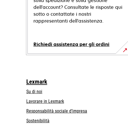
sulla spedizione e sulla gestione
dell'account? Consultate le risposte qui
sotto o contattate i nostri
rappresentanti dell'assistenza.
Richiedi assistenza per gli ordini
Lexmark
Su di noi
Lavorare in Lexmark
si
Responsabilità sociale d’impresa
apre
Sostenibilità
in