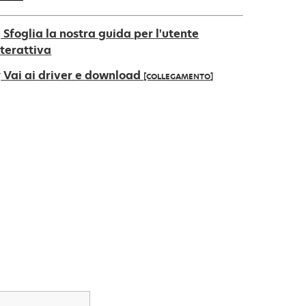
Sfoglia la nostra guida per l'utente
nterattiva
Vai ai driver e download
[COLLEGAMENTO]
pre
na
uova
cheda