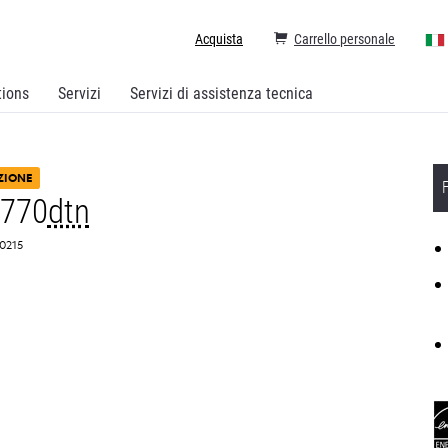
Acquista
Carrello personale
tions
Servizi
Servizi di assistenza tecnica
ZIONE
C770
dtn
L0215