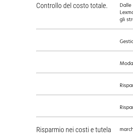
Controllo del costo totale.
Dalle 
Lexmar
gli s
Gestio
Modal
Rispa
Rispar
Risparmio nei costi e tutela
march