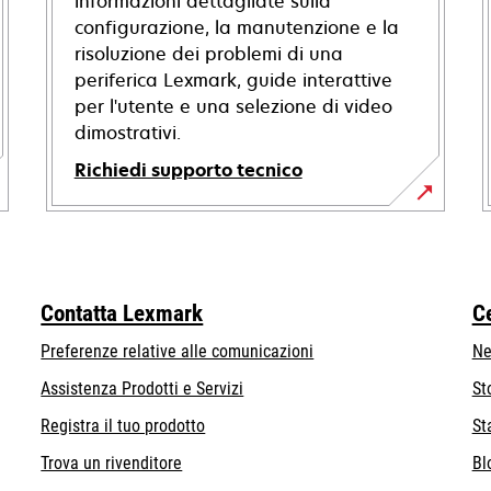
informazioni dettagliate sulla
configurazione, la manutenzione e la
risoluzione dei problemi di una
periferica Lexmark, guide interattive
per l'utente e una selezione di video
dimostrativi.
Richiedi supporto tecnico
si
apre
in
una
Contatta Lexmark
C
nuova
scheda
Preferenze relative alle comunicazioni
Ne
Assistenza Prodotti e Servizi
St
Registra il tuo prodotto
St
Trova un rivenditore
Bl